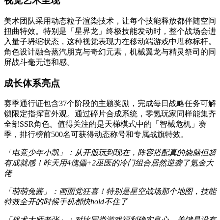
视觉艺术呈现
美术团队采用动态粒子渲染技术，让每个技能释放都伴随空间
扭曲特效。特别是「星界龙」终极技能发动时，整个战场会进
入量子坍缩状态，这种视觉表现力在移动端游戏中堪称标杆。
角色设计融合蒸汽朋克与奇幻元素，机械翼龙与精灵祭司的同
屏战斗毫无违和感。
成长体系亮点
赛季通行证包含37个阶段的主题奖励，完成每日战略任务可解
锁限定指挥官外观。通过碎片合成系统，零氪玩家同样能集齐
全部SSR角色。值得关注的是天梯模式中的「智械危机」赛
季，排行榜前500名可获得动态称号和专属战旗特效。
「电竞少年小凯」：从开服玩到现在，阵容搭配真的烧脑但超
有成就感！昨天用4傀儡+2巫医的冷门组合居然逆袭了氪金大
佬
「萌萌兔酱」：画面党狂喜！特别是星空战场那个地图，技能
特效全开的时候手机都快hold不住了
「战术大师老张」：对比同类游戏福利确实良心，关键是没有