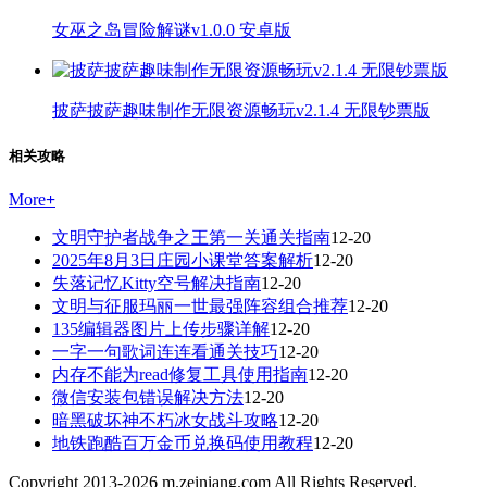
女巫之岛冒险解谜v1.0.0 安卓版
披萨披萨趣味制作无限资源畅玩v2.1.4 无限钞票版
相关攻略
More
+
文明守护者战争之王第一关通关指南
12-20
2025年8月3日庄园小课堂答案解析
12-20
失落记忆Kitty空号解决指南
12-20
文明与征服玛丽一世最强阵容组合推荐
12-20
135编辑器图片上传步骤详解
12-20
一字一句歌词连连看通关技巧
12-20
内存不能为read修复工具使用指南
12-20
微信安装包错误解决方法
12-20
暗黑破坏神不朽冰女战斗攻略
12-20
地铁跑酷百万金币兑换码使用教程
12-20
Copyright 2013-
2026
m.zeiniang.com All Rights Reserved.