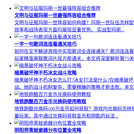
文明与征服玛丽一世最强阵容组合推荐
文明与征服玛丽一世阵容如何构建？玛丽一世队伍怎样配
效率和战场表现方面均展现显著优势。 实战型玛丽...
一字一句歌词连连看通关技巧
如何在文字解谜游戏中实现歌词全连接通关？歌词连连看
玩家精准串联歌词片段方能通关，本文将深度解析第75关..
暗黑破坏神不朽冰女战斗攻略
暗黑破坏神不朽冰女怎么打?冰女打法是什么?在暗黑破
战。她的战斗机制复杂，需要精确的策略才能击败。本文将.
地铁跑酷百万金币兑换码使用教程
地铁跑酷兑换码100万金币如何获取？游戏内兑换码怎
量玩家。其中通过兑换码获取金币和钥匙的玩法...
阴阳师青蛙瓷器分布位置全攻略