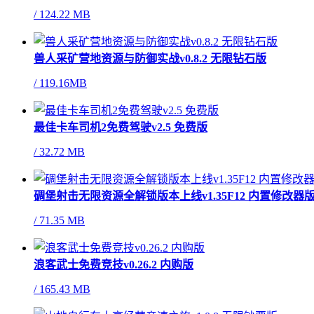
/
124.22 MB
兽人采矿营地资源与防御实战v0.8.2 无限钻石版
/
119.16MB
最佳卡车司机2免费驾驶v2.5 免费版
/
32.72 MB
碉堡射击无限资源全解锁版本上线v1.35F12 内置修改器
/
71.35 MB
浪客武士免费竞技v0.26.2 内购版
/
165.43 MB