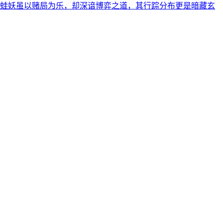
蛙妖虽以赌局为乐，却深谙博弈之道，其行踪分布更是暗藏玄