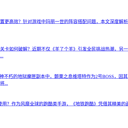
置更高效？针对游戏中玛丽一世的阵容搭配问题，本文深度解析
关卡如何破解？近期不仅《羊了个羊》引发全民挑战热潮，另一
.
坏神不朽的地狱魔匣副本中，颤栗之息维塔特作为2号BOSS，因
..
样使用？作为风靡全球的跑酷类手游，《地铁跑酷》凭借其精美