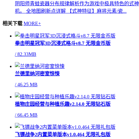
阴阳师青蛙瓷器分布规律解析作为游戏中极具特色的式神
机。 全地图刷新点详解 【式神特征】麻将元素/瓷...
相关下载
MORE+
拳击明星冠军3D沉浸式格斗v8.7 无限金币版
/
82.33MB
兰德里纳河密室惊悚
/
46.25 MB
植物庄园经营与种植乐趣v2.14.0 无限钻石版
/
66.45 MB
飞镖战争2内置菜单版本v1.0.464 无限礼包版