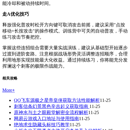
能冷却和被动持续时间。
走A优化技巧
释放强化普攻时松开方向键可取消攻击前摇，建议采用"点按
移动+长按攻击"的操作模式。训练营中可关闭自动普攻，手动
练习攻击节奏把控。
掌握这些连招组合需要大量实战演练，建议从基础型开始逐步
过渡到进阶套路。注意根据战场形势灵活调整连招顺序，合理
利用地形实现技能最大化收益。通过持续练习，你将能充分发
挥澜这个刺客的极限作战能力。
相关攻略
More
+
QQ飞车源极之星帝皇侠获取方法性能解析
11-25
刺客信条幻景黑色辛吉起义获取指南
11-25
原神水与土之眼殿堂解密全流程解析
11-25
网易云游戏入口地址与使用指南
11-25
绝地求生隐藏头标技巧教学
11-25