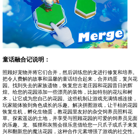
童话融合记说明：
照顾好宠物并将它们合并，然后训练您的龙进行修复和培养。
把令人费解的故事和温馨的童话结合起来，合并鸡蛋，复兴花
园。找到失去的家族遗物，恢复您古老庄园和花园昔日的辉
煌。给您的花园添加一些漂亮的装饰，比如特别的花坛和树
木，让它成为您自己的花园。这些机制让游戏充满情感连接，
玩家能体验到角色成长的乐趣。解决拼图游戏，让干枯的花园
恢复生机，孵化生物蛋，教花园里友好的杂交饲养员照料花
草。探索遥远的土地，并享受与照顾花园的可爱的饲养员见面
的乐趣。龙、狐狸和灰熊会很乐意借给您一只爪子或爪子来复
兴和翻新您的魔法花园，这种合作元素增强了游戏的社交性。