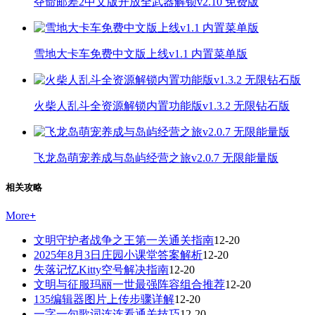
夺命邮差2中文版开放全武器解锁v2.10 免费版
雪地大卡车免费中文版上线v1.1 内置菜单版
火柴人乱斗全资源解锁内置功能版v1.3.2 无限钻石版
飞龙岛萌宠养成与岛屿经营之旅v2.0.7 无限能量版
相关攻略
More
+
文明守护者战争之王第一关通关指南
12-20
2025年8月3日庄园小课堂答案解析
12-20
失落记忆Kitty空号解决指南
12-20
文明与征服玛丽一世最强阵容组合推荐
12-20
135编辑器图片上传步骤详解
12-20
一字一句歌词连连看通关技巧
12-20