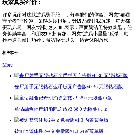
玩家真实评价：
许多玩家对这款游戏赞不绝口，分享他们的体验。网友“猫猫
守护者”评论道：策略深度很足，升级系统让我沉迷，每天都
要玩几局！网友“塔防达人88”表示：画面简洁但特效炫酷，任
务奖励丰富，和朋友PK超有趣。网友“游戏小星星”反馈：助
推器道具设计巧妙，帮我轻松过关，适合休闲放松。
相关软件
More
+
丧尸射手无限钻石金币版无广告版v0.36 无限钻石版
童话融合记奇幻消除之旅v3.38.0 无限金币版
被迫监禁体质2中文免费版v1.3 内置菜单版