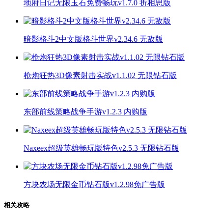
地府日记无限玉石免费畅玩v1.7.0 折相思版
暗影格斗2中文版格斗世界v2.34.6 无敌版
枪炮狂热3D像素射击实战v1.1.02 无限钻石版
东部前线策略战争手游v1.2.3 内购版
Naxeex超级英雄畅玩版特色v2.5.3 无限钻石版
方块农场无限金币钻石版v1.2.98免广告版
相关攻略