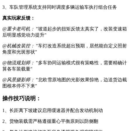
3、车队管理系统支持同时调度多辆运输车执行组合任务
真实玩家反馈：
@重卡老司机：
"坡道起步的扭矩反馈太真实了，改装变速箱
后明显感觉动力提升"
@机械改装控：
"车灯改造系统超出预期，居然能自定义照射
角度和光斑形状"
@物流规划师：
"多车协同运输模式很有策略性，需要精确计
算各车装载量"
@风景摄影师：
"北欧雪原地图的光影效果惊艳，边送货边截
图根本停不下来"
操作技巧说明：
1、长距离下坡建议启用缓速器并配合发动机制动
2、货物装载需严格遵循重心平衡原则以防侧翻