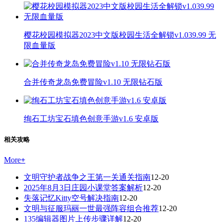
樱花校园模拟器2023中文版校园生活全解锁v1.039.99 无
限血量版
合并传奇龙岛免费冒险v1.10 无限钻石版
绚石工坊宝石填色创意手游v1.6 安卓版
相关攻略
More
+
文明守护者战争之王第一关通关指南
12-20
2025年8月3日庄园小课堂答案解析
12-20
失落记忆Kitty空号解决指南
12-20
文明与征服玛丽一世最强阵容组合推荐
12-20
135编辑器图片上传步骤详解
12-20