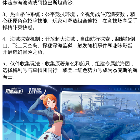
体验东海波涛或阿拉巴斯坦黄沙。
3、热血格斗系统：公平竞技环境，全视角战斗充满变数，精
心还原角色招牌技能，玩家可释放组合连招，在竞技场享受手
操格斗爽快感。
4、海域探索机制：开放超大海域，自由航行探索，翻越颠倒
山、飞上天空岛、探秘深海监狱，触发随机事件和趣味彩蛋，
开启奇幻冒险之旅。
5、伙伴收集玩法：收集原著角色和船只，组建专属航海团，
选择梅利号与草帽团同行，或登上红色势力号成为杰克斯的航
海士。