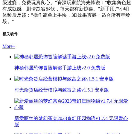
级过瘾，免费玩真良心。"资深玩家航海先锋说："收集角色超
有成就感，剧情跌宕起伏，每天都有新惊喜。"新手用户小明
体验后反馈："操作简单上手快，3D效果震撼，适合所有年龄
段。"
相关软件
More
+
神秘邻居恐怖冒险解谜手游上线v2.0 免费版
时光杂货店经营模拟与致富之路v1.5.1 安卓版
新爱丽丝的梦幻茶会2023奇幻庄园物语v1.7.4 无限爱心
版