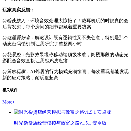
玩家真实反馈：
@暗夜旅人：
环境音效处理太惊艳了！戴耳机玩的时候真的会
后背发凉，每个房间的细节都藏着重要线索
@谜题爱好者：
解谜设计既有逻辑性又不失创意，特别是那个
动态密码锁机制让我研究了整整两小时
@场景控：
光影效果堪称移动端顶级水准，阁楼那段的动态光
影配合音效直接让我起鸡皮疙瘩
@策略玩家：
AI邻居的行为模式充满惊喜，每次重玩都能发现
新的应对策略，耐玩度超高
相关软件
More
+
时光杂货店经营模拟与致富之路v1.5.1 安卓版