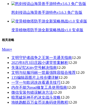
怒剑传说山海异兽手游特色v3.6.3 免广告版
变异植物塔防手游全新策略挑战v1.0 安卓版
相关攻略
More
+
文明守护者战争之王第一关通关指南
12-20
2025年8月3日庄园小课堂答案解析
12-20
失落记忆Kitty空号解决指南
12-20
文明与征服玛丽一世最强阵容组合推荐
12-20
135编辑器图片上传步骤详解
12-20
一字一句歌词连连看通关技巧
12-20
内存不能为read修复工具使用指南
12-20
微信安装包错误解决方法
12-20
暗黑破坏神不朽冰女战斗攻略
12-20
地铁跑酷百万金币兑换码使用教程
12-20