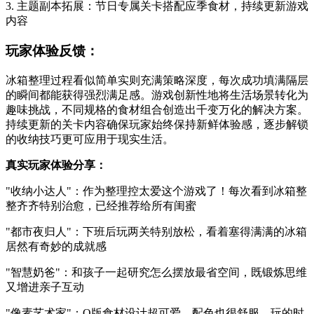
3. 主题副本拓展：节日专属关卡搭配应季食材，持续更新游戏
内容
玩家体验反馈：
冰箱整理过程看似简单实则充满策略深度，每次成功填满隔层
的瞬间都能获得强烈满足感。游戏创新性地将生活场景转化为
趣味挑战，不同规格的食材组合创造出千变万化的解决方案。
持续更新的关卡内容确保玩家始终保持新鲜体验感，逐步解锁
的收纳技巧更可应用于现实生活。
真实玩家体验分享：
"收纳小达人"：作为整理控太爱这个游戏了！每次看到冰箱整
整齐齐特别治愈，已经推荐给所有闺蜜
"都市夜归人"：下班后玩两关特别放松，看着塞得满满的冰箱
居然有奇妙的成就感
"智慧奶爸"：和孩子一起研究怎么摆放最省空间，既锻炼思维
又增进亲子互动
"像素艺术家"：Q版食材设计超可爱，配色也很舒服，玩的时