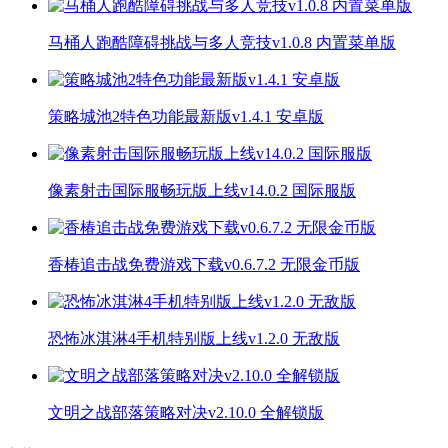
马桶人跑酷障碍挑战与多人竞技v1.0.8 内置菜单版
策略城池2特色功能最新版v1.4.1 安卓版
像素射击国际服畅玩版上线v14.0.2 国际服版
香椿追击战免费游戏下载v0.6.7.2 无限金币版
恐怖冰淇淋4手机特别版上线v1.2.0 无敌版
文明之战部落策略对决v2.10.0 全解锁版