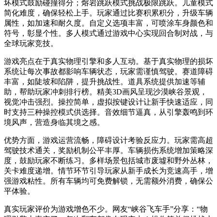
坏模式鼓励碰撞得分；熔岩跳跃模式挑战极限跳跃。儿童模式
简化难度，确保轻松上手。玩家通过比赛积累积分，升级车辆
属性，如加速和耐久度。自定义选项丰富，可喷涂车身颜色和
符号，彰显个性。多人模式通过游戏中心实现回合制对战，与
全球玩家竞技。
游戏亮点在于真实物理引擎和多人互动。基于真实物理的损坏
系统让每次事故都影响车辆状态，玩家需谨慎驾驶。赛道障碍
丰富，如陡坡和陷阱，提升挑战性。道具系统提供加速等辅
助，帮助玩家冲刺排行榜。精美3D画风呈现沙漠峡谷景观，
视觉冲击强烈。操控简单，虚拟按键设计让新手快速适应，同
时支持三种操控模式供选择。音效细节逼真，从引擎轰鸣到环
境风声，营造身临其境之感。
优势方面，游戏运营流畅，障碍设计考验反应力。玩家需高超
驾驶技术通关，奖励机制公平丰厚。车辆损伤系统增加策略深
度，鼓励玩家不断练习。多样场景包括城市废墟和野外丛林，
关卡难度递增。情节环节引导玩家从新手成长为竞速高手，增
强游戏粘性。所有车辆均可免费解锁，无需额外消费，确保公
平体验。
真实玩家评价为游戏增色不少。网友“峡谷飞车手”分享：“物