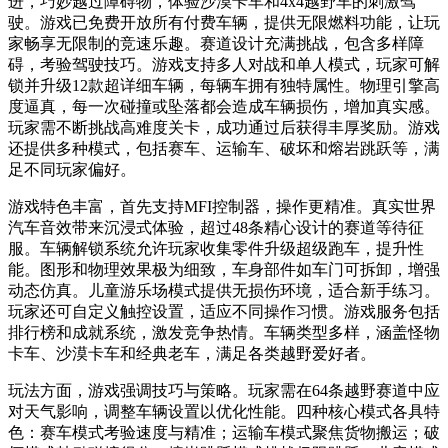
进，巧妙越过障碍物，体验沙漠卡车和4x4越野车的刺激驾
驶。游戏已免费开放所有付费车辆，提供无限燃料功能，让玩
家畅享无限制的竞速乐趣。赛道设计充满挑战，包含多样障
碍，考验驾驶技巧。游戏支持多人对战和单人模式，玩家可解
锁并升级12款超详细车辆，每辆车拥有独特属性。物理引擎高
度逼真，每一次碰撞或坠落都会造成车辆损伤，增加真实感。
玩家需不断挑战高难度关卡，成功通过后获得丰厚奖励。游戏
还提供多种模式，包括赛车、运输车、破坏和熔岩跳跃等，满
足不同玩家偏好。
游戏特色丰富，首先支持MFI控制器，操作更精准。真实世界
汽车音效带来沉浸式体验，超过48条精心设计的赛道等待征
服。车辆解锁系统允许玩家收集零件升级超级跑车，提升性
能。图形和物理效果极为细致，车身部件如车门可拆卸，增强
动态仿真。儿童游乐场模式提供无损伤环境，适合新手练习。
玩家还可自定义触控设置，适应不同操作习惯。游戏服务包括
排行榜和成就系统，激发竞争热情。车辆类型多样，涵盖怪物
卡车、沙漠卡车和经典老车，满足各类越野爱好者。
玩法方面，游戏强调技巧与策略。玩家需在64条越野赛道中应
对天气影响，调整车辆设置以优化性能。四种核心模式各具特
色：赛车模式考验速度与精准；运输车模式聚焦货物搬运；破