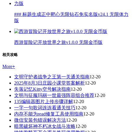
### 标题生成正中靶心无限钻石免实名版v24.1 无限体力
版
西游冒险记开放世界之旅v1.0.0 无限金币版
相关攻略
More
+
文明守护者战争之王第一关通关指南
12-20
2025年8月3日庄园小课堂答案解析
12-20
失落记忆Kitty空号解决指南
12-20
文明与征服玛丽一世最强阵容组合推荐
12-20
135编辑器图片上传步骤详解
12-20
一字一句歌词连连看通关技巧
12-20
内存不能为read修复工具使用指南
12-20
微信安装包错误解决方法
12-20
暗黑破坏神不朽冰女战斗攻略
12-20