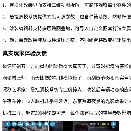
1、模块化改装界面支持三维视图拆解，可旋转观察每个零件
2、悬挂调校系统提供32段可调参数，包含弹簧系数、防倾杆
3、涂装编辑器支持多层贴图叠加，可导入自定义图案打造专
4、动力单元改装涉及12种增压方案，不同组合将改变扭矩输
真实玩家体验反馈
极速狂飙客：方向盘力回馈做得太真实了，过弯时能清晰感知
涡轮增压师：雨天比赛的视线模拟绝了，雨刮器节奏和真实驾
漂移艺术家：悬挂调校系统专业度惊人，改装后车辆动态响应
午夜车神：12人联机几乎零延迟，东京赛道夜景的光影效果让
机械工匠：超过300种轮毂可选，每个都有独立的重量参数影