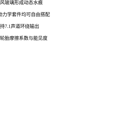
挡风玻璃形成动态水痕
气动力学套件均可自由搭配
7.1声道环绕输出
响轮胎摩擦系数与能见度