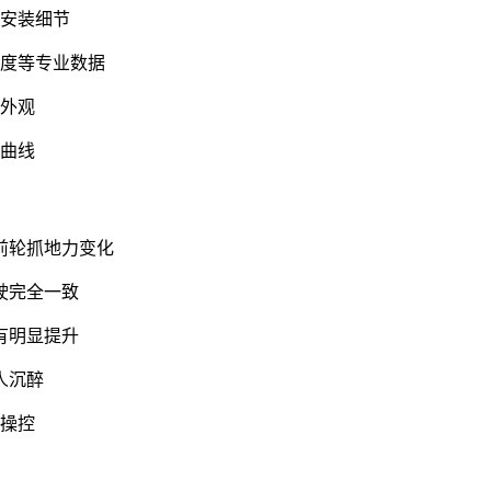
的安装细节
硬度等专业数据
属外观
出曲线
前轮抓地力变化
驶完全一致
有明显提升
人沉醉
响操控