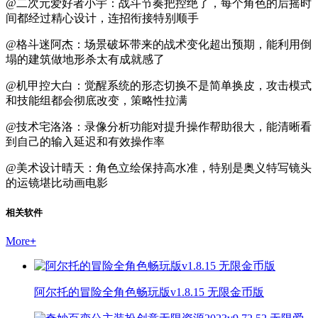
@二次元爱好者小宇：战斗节奏把控绝了，每个角色的后摇时
间都经过精心设计，连招衔接特别顺手
@格斗迷阿杰：场景破坏带来的战术变化超出预期，能利用倒
塌的建筑做地形杀太有成就感了
@机甲控大白：觉醒系统的形态切换不是简单换皮，攻击模式
和技能组都会彻底改变，策略性拉满
@技术宅洛洛：录像分析功能对提升操作帮助很大，能清晰看
到自己的输入延迟和有效操作率
@美术设计晴天：角色立绘保持高水准，特别是奥义特写镜头
的运镜堪比动画电影
相关软件
More
+
阿尔托的冒险全角色畅玩版v1.8.15 无限金币版