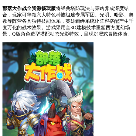
部落大作战全资源畅玩版
将经典塔防玩法与策略养成深度结
合，玩家可率领六大特色种族组建专属军团。光明、暗影、奥
数等阵营各具独特技能体系，英雄羁绊系统让阵容搭配产生千
变万化的战术效果。游戏采用全3D建模技术重塑西方魔幻场
景，Q版角色造型搭配动态光影特效，呈现沉浸式冒险体验。