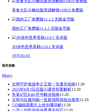
美食大乱斗畅玩版资源解锁v100.0 免费版
我的工厂免费版v1.1.2 无限金币版
3D涂色世界蛋糕v2.0.1 安卓版
1970-01-01
相关攻略
More
+
文明守护者战争之王第一关通关指南
12-20
2025年8月3日庄园小课堂答案解析
12-20
失落记忆Kitty空号解决指南
12-20
文明与征服玛丽一世最强阵容组合推荐
12-20
135编辑器图片上传步骤详解
12-20
一字一句歌词连连看通关技巧
12-20