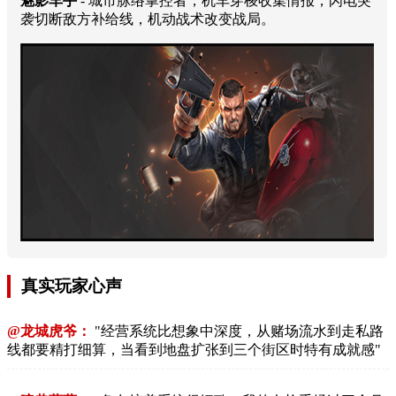
魅影车手
- 城市脉络掌控者，机车穿梭收集情报，闪电突
袭切断敌方补给线，机动战术改变战局。
真实玩家心声
@龙城虎爷：
"经营系统比想象中深度，从赌场流水到走私路
线都要精打细算，当看到地盘扩张到三个街区时特有成就感"