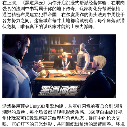
在上演。《黑道风云》为你开启沉浸式帮派经营体验，在弱肉
强食的法则中书写属于你的地下传奇。玩家将化身帮派领袖，
通过精密布局建立犯罪帝国，在尔虞我诈的街头法则中周旋于
各方势力之间。这座城市每寸土地都暗藏机遇，每个角落都潜
伏危机，唯有真正的谋略家才能站上权力巅峰。
游戏采用顶尖Unity3D引擎构建，从霓虹闪烁的夜总会到阴暗
潮湿的后巷，每个场景都呈现电影级质感。360度自由旋转视
角让玩家可细致观察建筑纹理与角色动态，暴雨中的枪火交
映、霓虹灯下的刀光剑影，共同编织出鲜活的黑帮画卷。环境