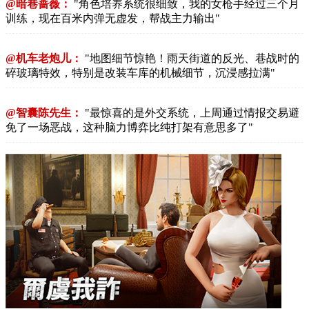
@暗巷蔷薇：
"角色培养系统很细致，我的女枪手经过三个月
训练，现在百米内弹无虚发，帮战主力输出"
@机车老炮儿：
"地图细节惊艳！雨天街道的反光、巷战时的
碎玻璃特效，特别是改装车库的机械细节，沉浸感拉满"
@智囊陈先生：
"最惊喜的是外交系统，上周通过情报交易避
免了一场恶战，这种脑力博弈比纯打架有意思多了"