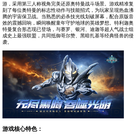
游，采用第三人称视角完美还原奥特曼战斗场景。游戏精准复
刻了每位奥特曼的标志性动作与技能招式，为玩家呈现热血沸
腾的宇宙保卫战。当熟悉的必杀技光线划破屏幕，配合原版音
效的震撼回响，瞬间唤醒童年守护地球的英雄梦想。特利迦奥
特曼复合形态现已登场，与赛罗、银河、迪迦等超人气战士组
成史上最强联盟，共同抵御哥尔赞、黑暗扎基等经典怪兽的侵
袭。
游戏核心特色：