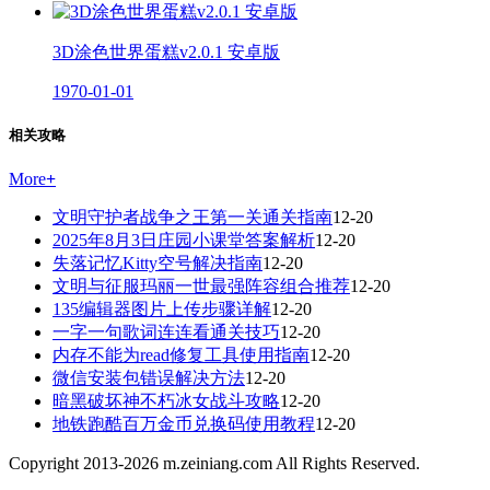
3D涂色世界蛋糕v2.0.1 安卓版
1970-01-01
相关攻略
More
+
文明守护者战争之王第一关通关指南
12-20
2025年8月3日庄园小课堂答案解析
12-20
失落记忆Kitty空号解决指南
12-20
文明与征服玛丽一世最强阵容组合推荐
12-20
135编辑器图片上传步骤详解
12-20
一字一句歌词连连看通关技巧
12-20
内存不能为read修复工具使用指南
12-20
微信安装包错误解决方法
12-20
暗黑破坏神不朽冰女战斗攻略
12-20
地铁跑酷百万金币兑换码使用教程
12-20
Copyright 2013-
2026
m.zeiniang.com All Rights Reserved.