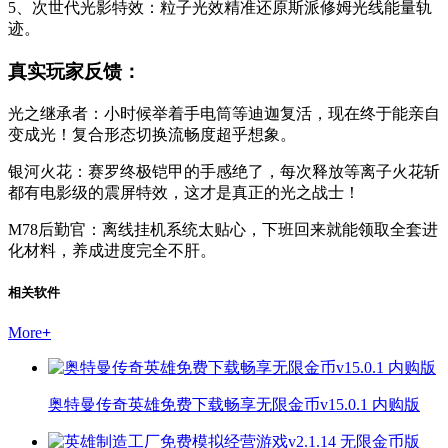
5、次世代光影特效：粒子光效精准还原斯派修姆光线能量轨
迹。
真实玩家反馈：
光之继承者：小时候举着手电筒等迪迦复活，现在终于能亲自
变成光！复合形态切换流畅度超乎想象。
银河火花：赛罗终极铠甲的手感绝了，每次释放等离子火花斩
都有电影级的震屏特效，这才是真正的光之战士！
M78后勤官：离线挂机系统太贴心，下班回来就能领取全套进
化材料，养成进度完全不肝。
相关软件
More
+
奥特曼传奇英雄免费下载畅享无限金币v15.0.1 内购版