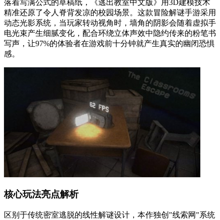
落着写满公式的草稿纸，《逃出教室中文版》用3D建模技术
精准还原了令人脊背发凉的校园场景。这款冒险解谜手游采用
动态光影系统，当玩家转动视角时，墙角的阴影会随着虚拟手
电光束产生细腻变化，配合环绕立体声效中隐约传来的粉笔书
写声，让97%的体验者在游戏前十分钟就产生真实的幽闭恐惧
感。
核心玩法亮点解析
区别于传统密室逃脱的线性解谜设计，本作独创"线索网"系统