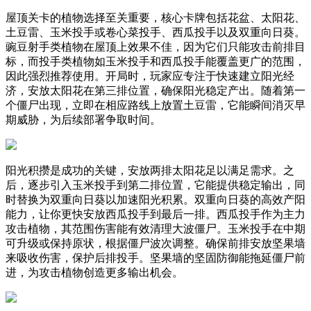
屋顶关卡的植物选择至关重要，核心卡牌包括花盆、太阳花、
土豆雷、玉米投手或卷心菜投手、西瓜投手以及双重向日葵。
豌豆射手类植物在屋顶上效果不佳，因为它们只能攻击前排目
标，而投手类植物如玉米投手和西瓜投手能覆盖更广的范围，
因此强烈推荐使用。开局时，玩家应专注于快速建立阳光经
济，安放太阳花在第三排位置，确保阳光稳定产出。随着第一
个僵尸出现，立即在相应路线上放置土豆雷，它能瞬间消灭早
期威胁，为后续部署争取时间。
阳光积攒是成功的关键，安放两排太阳花足以满足需求。之
后，逐步引入玉米投手到第二排位置，它能提供稳定输出，同
时替换为双重向日葵以加速阳光积累。双重向日葵的高效产阳
能力，让你更快安放西瓜投手到最后一排。西瓜投手作为主力
攻击植物，其范围伤害能有效清理大波僵尸。玉米投手在中期
可升级或保持原状，根据僵尸波次调整。确保前排安放坚果墙
来吸收伤害，保护后排投手。坚果墙的坚固防御能拖延僵尸前
进，为攻击植物创造更多输出机会。