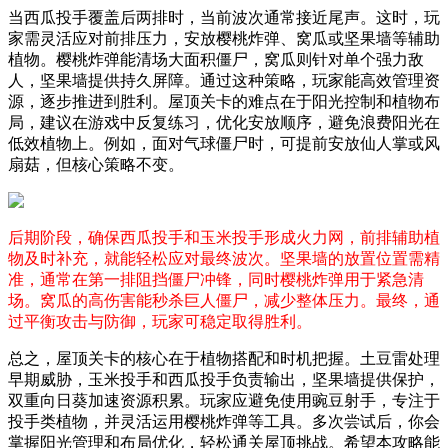
当西瓜投手覆盖后两排时，当前波次通常接近尾声。这时，玩
家需灵活应对前排压力，安放樱桃炸弹、窝瓜或坚果墙等辅助
植物。樱桃炸弹能清场大面积僵尸，窝瓜则针对单个强力敌
人，坚果墙提供持久屏障。通过这种策略，玩家能高效管理资
源，逐步推进到胜利。屋顶关卡的难点在于阳光控制和植物布
局，建议在游戏中反复练习，优化安放顺序，避免浪费阳光在
低效植物上。例如，面对气球僵尸时，可提前安放仙人掌或风
扇菇，但核心策略不变。
后期阶段，确保西瓜投手和玉米投手形成火力网，前排辅助植
物及时补充，就能轻松应对最终波次。坚果墙的放置位置需精
准，通常在第一排阻挡僵尸冲锋，同时樱桃炸弹用于紧急清
场。窝瓜的高伤害能秒杀巨人僵尸，减少整体压力。最终，通
过平衡攻击与防御，玩家可稳定取得胜利。
总之，屋顶关卡的核心在于植物搭配和时机把握。土豆雷处理
早期威胁，玉米投手和西瓜投手负责输出，坚果墙提供保护，
双重向日葵加速资源积累。玩家应避免使用豌豆射手，专注于
投手类植物，并灵活运用樱桃炸弹等工具。多次尝试后，你会
掌握阳光管理和布局优化，轻松通关屋顶挑战。希望本攻略能