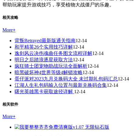
帮助玩家提升游戏技巧，享受植物大战僵尸的乐趣。
相关攻略
More
+
背叛Betrayed最新版通关指南
12-14
和平精英26个实用技巧详解
12-14
逸剑风云决伤魂曲任务图文流程详解
12-14
明日之后踏浪逐星获取方法
12-14
疯狂骑士团宠物助战玩法全面解析
12-14
暗黑破坏神4世界等级4解锁攻略
12-14
蛋仔派对2023九月兑换码大全 未过期礼包码汇总
12-14
江湖人生礼包码输入位置与最新兑换码合集
12-14
曙光英雄黑卡获取途径详解
12-14
相关软件
More
+