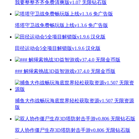
我要整整齐齐免费清爽版v1.07 无限钻石版
塔塔守卫战免费畅玩版上线v1.3.6 免广告版
田径运动会5全项目解锁版v1.9.6 汉化版
### 解绳索挑战3D益智游戏v37.4.0 无限金币版
捕鱼大作战畅玩海底世界轻松获取资源v1.507 无限资源
版
双人协作僵尸生存3D塔防射击手游v0.806 无限钻石版