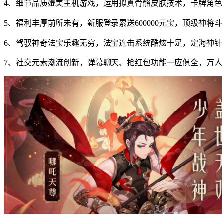
4、细节品质媲美主机游戏，运用拟真骨骼皮肤技术，卡牌角
5、福利丰厚前所未有，新服登录累送600000元宝，顶级神
6、驾驭神奇法宝乐趣无穷，法宝连击系统酷炫十足，定海神针
7、社交元素潮流创新，弹幕聊天、抢红包功能一应俱全，万