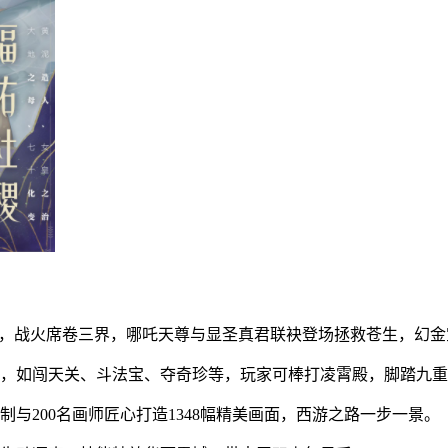
来，战火席卷三界，哪吒天尊与显圣真君联袂登场拯救苍生，幻金
式，如闯天关、斗法宝、夺奇珍等，玩家可棒打凌霄殿，脚踏九
与200名画师匠心打造1348幅精美画面，西游之路一步一景。