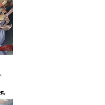
受。
淋漓。