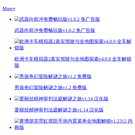
More
+
武器向前冲免费畅玩版v1.0.2 免广告版
欧洲卡车模拟器2真实驾驶与全地图探索v4.0.0 全车解锁
版
男孩奇幻冒险解谜之旅v1.2 免费版
爱丽丝精神审判法庭解谜之旅v1.14 汉化版