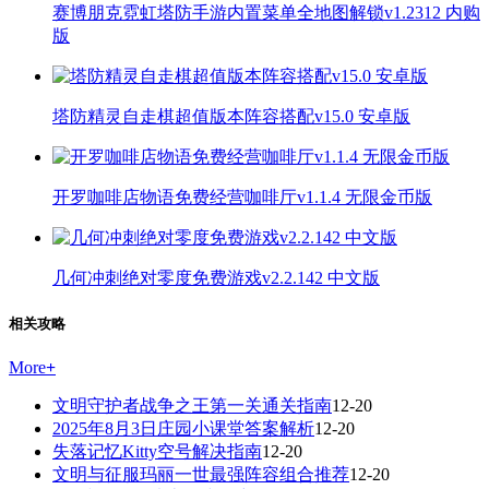
赛博朋克霓虹塔防手游内置菜单全地图解锁v1.2312 内购
版
塔防精灵自走棋超值版本阵容搭配v15.0 安卓版
开罗咖啡店物语免费经营咖啡厅v1.1.4 无限金币版
几何冲刺绝对零度免费游戏v2.2.142 中文版
相关攻略
More
+
文明守护者战争之王第一关通关指南
12-20
2025年8月3日庄园小课堂答案解析
12-20
失落记忆Kitty空号解决指南
12-20
文明与征服玛丽一世最强阵容组合推荐
12-20