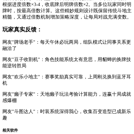
根据进度倍数×3-4，收底牌后明牌倍数×2。当多位玩家同时明
牌时，按最高倍数计算。这些精妙规则设计既保留传统斗地主
精髓，又通过倍数机制增加策略深度，让每局对战充满变数。
玩家真实反馈：
网友"牌场老手"：每天午休必玩两局，组队模式让同事关系更
融洽了
网友"豆子收割机"：角色技能系统太有意思，用貂蝉的换牌技
能逆转胜局
网友"欢乐小地主"：赛事奖励真实可靠，上周刚兑换到蓝牙耳
机
网友"癞子专家"：天地癞子玩法考验计算能力，连赢十局成就
感爆棚
网友"斗图达人"：时装系统深得我心，收集百变造型已成新乐
趣
相关软件