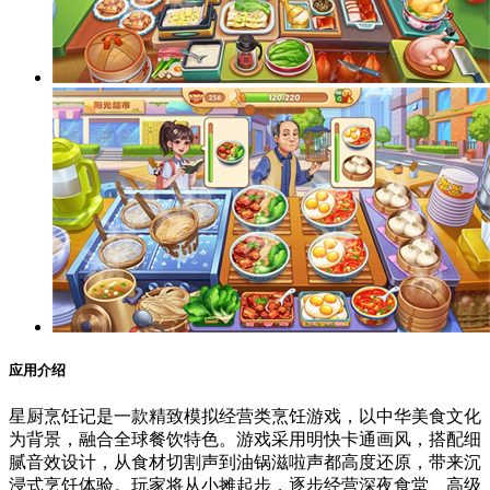
应用介绍
星厨烹饪记是一款精致模拟经营类烹饪游戏，以中华美食文化
为背景，融合全球餐饮特色。游戏采用明快卡通画风，搭配细
腻音效设计，从食材切割声到油锅滋啦声都高度还原，带来沉
浸式烹饪体验。玩家将从小摊起步，逐步经营深夜食堂、高级