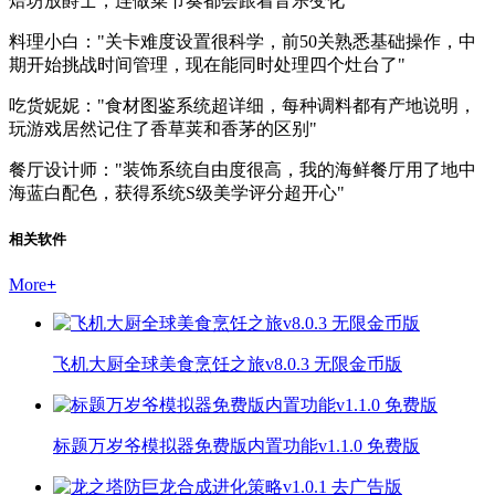
焙坊放爵士，连做菜节奏都会跟着音乐变化"
料理小白："关卡难度设置很科学，前50关熟悉基础操作，中
期开始挑战时间管理，现在能同时处理四个灶台了"
吃货妮妮："食材图鉴系统超详细，每种调料都有产地说明，
玩游戏居然记住了香草荚和香茅的区别"
餐厅设计师："装饰系统自由度很高，我的海鲜餐厅用了地中
海蓝白配色，获得系统S级美学评分超开心"
相关软件
More
+
飞机大厨全球美食烹饪之旅v8.0.3 无限金币版
标题万岁爷模拟器免费版内置功能v1.1.0 免费版