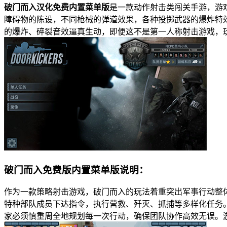
破门而入汉化免费内置菜单版
是一款动作射击类闯关手游，游
障碍物的陈设，不同枪械的弹道效果，各种投掷武器的爆炸特
的爆炸、碎裂音效逼真生动，即便这不是第一人称射击游戏，
破门而入免费版内置菜单版说明：
作为一款策略射击游戏，破门而入的玩法着重突出军事行动整
特种部队成员下达指令，执行营救、歼灭、抓捕等多样化任务
家必须慎重周全地规划每一次行动，确保团队协作高效无误。