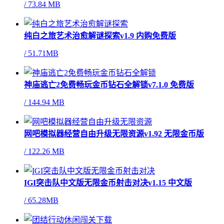
/
73.84 MB
纯白之旅艺术治愈解谜探索v1.9 内购免费版
/
51.71MB
神庙逃亡2免费畅玩金币钻石全解锁v7.1.0 免费版
/
144.94 MB
网吧模拟器经营自由升级无限资源v1.92 无限金币版
/
122.26 MB
IGI突击队中文版无限金币射击对决v1.15 中文版
/
65.28MB