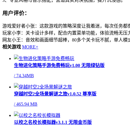
3、专业风格与音乐搭配，营造真实对决氛围，提升沉浸感。
用户评价：
游戏爱好者小张：这款游戏的策略深度让我着迷，每次任务都
玩家小李：关卡设计多样，配合内置菜单功能，体验流畅无压
网友小王：音效和画面细节超棒，80多个关卡玩不腻，单人模
相关游戏
MORE+
生物进化策略手游免费畅玩v1.00 无限绿钻版
/
74.34MB
穿越时空2全场景解谜之旅v1.0.52 尊享版
/
465.94 MB
以校之名校长模拟器v3.1.1 无限金币版