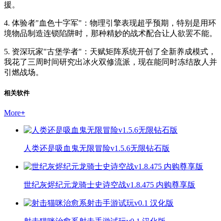
援。
4. 体验者"血色十字军"：物理引擎表现超乎预期，特别是用环
境物品制造连锁陷阱时，那种精妙的战术配合让人欲罢不能。
5. 资深玩家"古堡学者"：天赋矩阵系统开创了全新养成模式，
我花了三周时间研究出冰火双修流派，现在能同时冻结敌人并
引燃战场。
相关软件
More
+
人类还是吸血鬼无限冒险v1.5.6无限钻石版
世纪灰烬纪元龙骑士史诗空战v1.8.475 内购尊享版