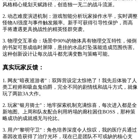
风格精心规划天赋路径，创造独一无二的战斗流派。
2. 动态难度演进机制：游戏智能分析玩家操作水平，实时调整
怪物AI强度与事件触发频率。新手可获得引导性保护，而高
手将遭遇更具挑战性的精英怪群突袭。
3. 物理交互革命：场景中90%的物体具有物理交互特性，倾倒
的书架可形成临时屏障，悬挂的水晶灯坠落能造成范围伤害。
这种创新设计让每次战斗都充满变数与策略可能。
真实玩家反馈：
1. 网友"暗夜巡游者"：双阵营设定太惊艳了！我先后体验了人
类工程师和吸血鬼伯爵，完全不同的剧情线和战斗方式，就像
玩了两款3A大作。
2. 玩家"银月骑士"：地牢探索机制充满惊喜，每次进入都是全
新地图。上周和队友配合利用坍塌的廊柱困住BOSS，那种策
略成功的成就感无与伦比。
3. 用户"黎明守卫"：角色培养深度令人惊叹，我的医疗兵通过
基因改造获得了治疗光环，现在已是团队不可或缺的核心支