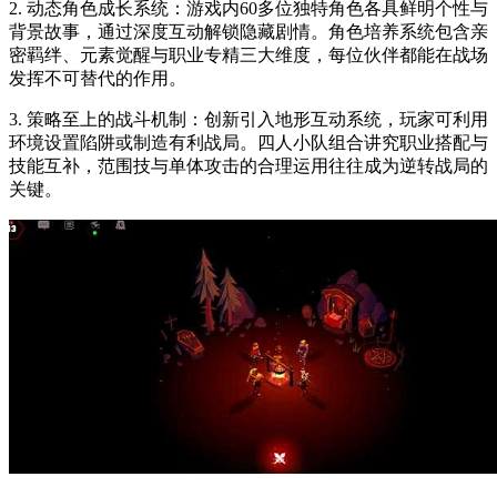
2. 动态角色成长系统：游戏内60多位独特角色各具鲜明个性与
背景故事，通过深度互动解锁隐藏剧情。角色培养系统包含亲
密羁绊、元素觉醒与职业专精三大维度，每位伙伴都能在战场
发挥不可替代的作用。
3. 策略至上的战斗机制：创新引入地形互动系统，玩家可利用
环境设置陷阱或制造有利战局。四人小队组合讲究职业搭配与
技能互补，范围技与单体攻击的合理运用往往成为逆转战局的
关键。