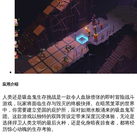
应用介绍
人类还是吸血鬼生存挑战是一款令人血脉偾张的即时冒险战斗
游戏，玩家将面临生存与毁灭的终极抉择。在暗黑笼罩的世界
中，你需要建立坚固的庇护所，应对如潮水般涌来的吸血鬼军
团。这款游戏以独特的双阵营设定带来深度沉浸体验，无论是
选择捍卫人类文明的最后火种，还是化身暗夜掠食者，都将经
历惊心动魄的生存考验。