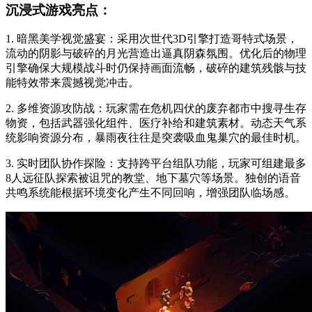
沉浸式游戏亮点：
1. 暗黑美学视觉盛宴：采用次世代3D引擎打造哥特式场景，
流动的阴影与破碎的月光营造出逼真阴森氛围。优化后的物理
引擎确保大规模战斗时仍保持画面流畅，破碎的建筑残骸与技
能特效带来震撼视觉冲击。
2. 多维资源攻防战：玩家需在危机四伏的废弃都市中搜寻生存
物资，包括武器强化组件、医疗补给和建筑素材。动态天气系
统影响资源分布，暴雨夜往往是突袭吸血鬼巢穴的最佳时机。
3. 实时团队协作探险：支持跨平台组队功能，玩家可组建最多
8人远征队探索被诅咒的教堂、地下墓穴等场景。独创的语音
共鸣系统能根据环境变化产生不同回响，增强团队临场感。