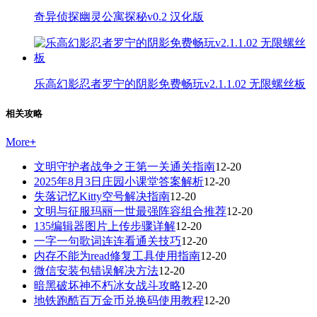
奇异侦探幽灵公寓探秘v0.2 汉化版
乐高幻影忍者罗宁的阴影免费畅玩v2.1.1.02 无限螺丝板
相关攻略
More
+
文明守护者战争之王第一关通关指南
12-20
2025年8月3日庄园小课堂答案解析
12-20
失落记忆Kitty空号解决指南
12-20
文明与征服玛丽一世最强阵容组合推荐
12-20
135编辑器图片上传步骤详解
12-20
一字一句歌词连连看通关技巧
12-20
内存不能为read修复工具使用指南
12-20
微信安装包错误解决方法
12-20
暗黑破坏神不朽冰女战斗攻略
12-20
地铁跑酷百万金币兑换码使用教程
12-20