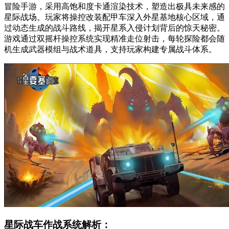
冒险手游，采用高饱和度卡通渲染技术，塑造出极具未来感的
星际战场。玩家将操控改装配甲车深入外星基地核心区域，通
过动态生成的战斗路线，揭开星系入侵计划背后的惊天秘密。
游戏通过双摇杆操控系统实现精准走位射击，每轮探险都会随
机生成武器模组与战术道具，支持玩家构建专属战斗体系。
星际战车作战系统解析：