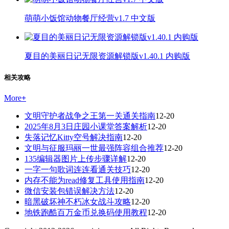
萌萌小饭馆动物餐厅经营v1.7 中文版
夏目的美丽日记无限资源解锁版v1.40.1 内购版
相关攻略
More
+
文明守护者战争之王第一关通关指南
12-20
2025年8月3日庄园小课堂答案解析
12-20
失落记忆Kitty空号解决指南
12-20
文明与征服玛丽一世最强阵容组合推荐
12-20
135编辑器图片上传步骤详解
12-20
一字一句歌词连连看通关技巧
12-20
内存不能为read修复工具使用指南
12-20
微信安装包错误解决方法
12-20
暗黑破坏神不朽冰女战斗攻略
12-20
地铁跑酷百万金币兑换码使用教程
12-20