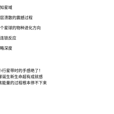
未知星域
气层溃散的震撼过程
整个星球的物种进化方向
撞连锁反应
策略深度
小行星带时的手感绝了！
球诞生新生命超有成就感
核能量的过程根本停不下来