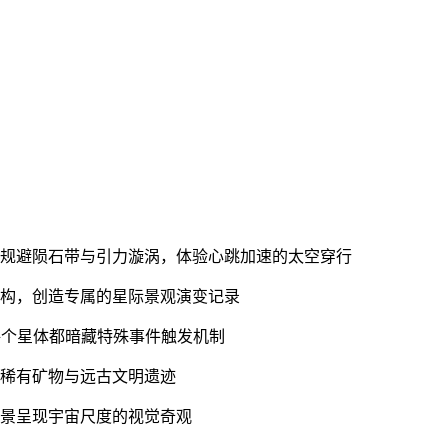
船规避陨石带与引力漩涡，体验心跳加速的太空穿行
结构，创造专属的星际景观演变记录
每个星体都暗藏特殊事件触发机制
记稀有矿物与远古文明遗迹
全景呈现宇宙尺度的视觉奇观