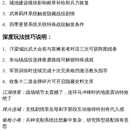
2、城池建设模块影响粮草补给和兵力恢复
3、武将羁绊系统触发隐藏战役剧情
4、四季更替系统关联特殊战役触发条件
深度玩法技巧说明：
1、汴梁城比武大会前与茶摊老者对话三次可获阵图残卷
2、朱仙镇战役选择夜袭路线可解锁特殊成就
3、军营训练时连续完成十次完美格挡激活教头指导
4、收集十二道金牌碎片可开启隐藏史料文库
江湖侠客：
战场细节太震撼了，连环马冲锋时的地面震动特效
绝了
烽火连城：
支线剧情里岳母刺字那段互动做得特别有代入感
银枪小将：
兵种克制系统比想象中复杂，研究阵型搭配很有意
思