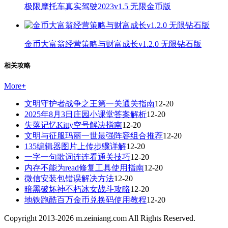
极限摩托车真实驾驶2023v1.5 无限金币版
金币大富翁经营策略与财富成长v1.2.0 无限钻石版
相关攻略
More
+
文明守护者战争之王第一关通关指南
12-20
2025年8月3日庄园小课堂答案解析
12-20
失落记忆Kitty空号解决指南
12-20
文明与征服玛丽一世最强阵容组合推荐
12-20
135编辑器图片上传步骤详解
12-20
一字一句歌词连连看通关技巧
12-20
内存不能为read修复工具使用指南
12-20
微信安装包错误解决方法
12-20
暗黑破坏神不朽冰女战斗攻略
12-20
地铁跑酷百万金币兑换码使用教程
12-20
Copyright 2013-
2026
m.zeiniang.com All Rights Reserved.