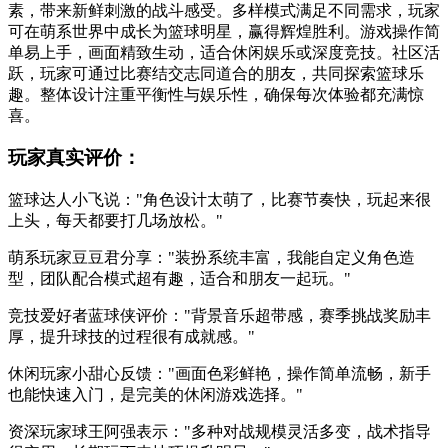
素，带来新鲜刺激的战斗感受。多样模式满足不同需求，玩家
可在萌系世界中成长为篮球明星，赢得辉煌胜利。游戏操作简
单易上手，画面精致生动，适合休闲娱乐或深度竞技。社区活
跃，玩家可通过比赛结交志同道合的朋友，共同探索篮球乐
趣。整体设计注重平衡性与娱乐性，确保每次体验都充满惊
喜。
玩家真实评价：
篮球达人小飞说："角色设计太萌了，比赛节奏快，玩起来很
上头，每天都要打几场放松。"
萌系玩家豆豆君分享："装扮系统丰富，我能自定义角色造
型，团队配合模式超有趣，适合和朋友一起玩。"
竞技爱好者蓝球侠评价："背景音乐超带感，赛季挑战奖励丰
厚，提升球技的过程很有成就感。"
休闲玩家小甜心反馈："画面色彩鲜艳，操作简单流畅，新手
也能快速入门，是完美的休闲游戏选择。"
资深玩家球王阿强表示："多种对战规模灵活多变，战术指导