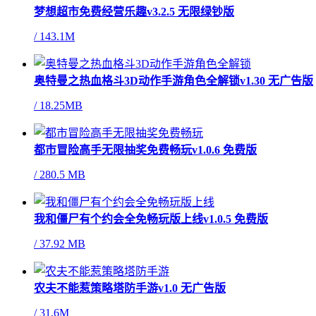
梦想超市免费经营乐趣v3.2.5 无限绿钞版
/
143.1M
奥特曼之热血格斗3D动作手游角色全解锁v1.30 无广告版
/
18.25MB
都市冒险高手无限抽奖免费畅玩v1.0.6 免费版
/
280.5 MB
我和僵尸有个约会全免畅玩版上线v1.0.5 免费版
/
37.92 MB
农夫不能惹策略塔防手游v1.0 无广告版
/
31.6M