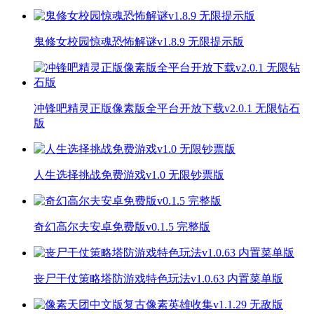
鬼修女校园惊魂恐怖解谜v1.8.9 无限提示版
冲锋吧精灵正版像素版全平台开放下载v2.0.1 无限钻石
版
人生选择挑战免费游戏v1.0 无限钞票版
奇幻高尔夫安卓免费版v0.1.5 完整版
丧尸干仗策略塔防游戏特色玩法v1.0.63 内置菜单版