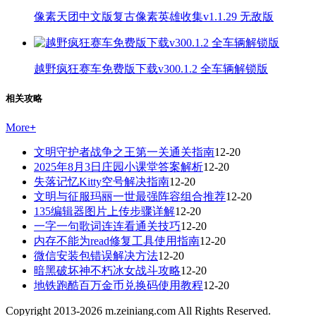
像素天团中文版复古像素英雄收集v1.1.29 无敌版
越野疯狂赛车免费版下载v300.1.2 全车辆解锁版
相关攻略
More
+
文明守护者战争之王第一关通关指南
12-20
2025年8月3日庄园小课堂答案解析
12-20
失落记忆Kitty空号解决指南
12-20
文明与征服玛丽一世最强阵容组合推荐
12-20
135编辑器图片上传步骤详解
12-20
一字一句歌词连连看通关技巧
12-20
内存不能为read修复工具使用指南
12-20
微信安装包错误解决方法
12-20
暗黑破坏神不朽冰女战斗攻略
12-20
地铁跑酷百万金币兑换码使用教程
12-20
Copyright 2013-
2026
m.zeiniang.com All Rights Reserved.