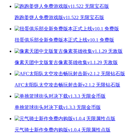
跑跑姜饼人免费游戏版v11.522 无限宝石版
扭蛋俱乐部全新免费版本正式上线v10.1 免费版
像素天团中文版复古像素英雄收集v1.1.29 无敌版
AFC太阳队太空攻击畅玩射击新v2.1.2 无限钻石版
单挑篮球街头对决下载v1.3.3 无限金币版
元气骑士新作免费内购版v1.0.4 无限属性点版