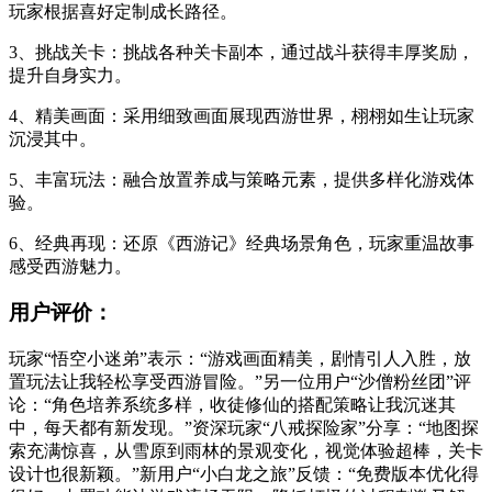
玩家根据喜好定制成长路径。
3、挑战关卡：挑战各种关卡副本，通过战斗获得丰厚奖励，
提升自身实力。
4、精美画面：采用细致画面展现西游世界，栩栩如生让玩家
沉浸其中。
5、丰富玩法：融合放置养成与策略元素，提供多样化游戏体
验。
6、经典再现：还原《西游记》经典场景角色，玩家重温故事
感受西游魅力。
用户评价：
玩家“悟空小迷弟”表示：“游戏画面精美，剧情引人入胜，放
置玩法让我轻松享受西游冒险。”另一位用户“沙僧粉丝团”评
论：“角色培养系统多样，收徒修仙的搭配策略让我沉迷其
中，每天都有新发现。”资深玩家“八戒探险家”分享：“地图探
索充满惊喜，从雪原到雨林的景观变化，视觉体验超棒，关卡
设计也很新颖。”新用户“小白龙之旅”反馈：“免费版本优化得