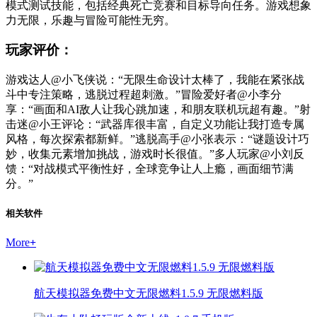
模式测试技能，包括经典死亡竞赛和目标导向任务。游戏想象
力无限，乐趣与冒险可能性无穷。
玩家评价：
游戏达人@小飞侠说：“无限生命设计太棒了，我能在紧张战
斗中专注策略，逃脱过程超刺激。”冒险爱好者@小李分
享：“画面和AI敌人让我心跳加速，和朋友联机玩超有趣。”射
击迷@小王评论：“武器库很丰富，自定义功能让我打造专属
风格，每次探索都新鲜。”逃脱高手@小张表示：“谜题设计巧
妙，收集元素增加挑战，游戏时长很值。”多人玩家@小刘反
馈：“对战模式平衡性好，全球竞争让人上瘾，画面细节满
分。”
相关软件
More
+
航天模拟器免费中文无限燃料1.5.9 无限燃料版