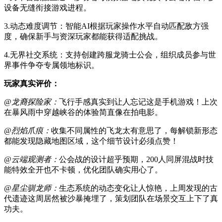
设备无缝衔接游戏进程。
3.动态难度调节：智能AI根据玩家操作水平自动匹配敌方强
度，确保新手与资深玩家都能获得适配挑战。
4.无界社交系统：支持创建跨服龙骑士公会，组织成员参与世
界事件争夺专属领地标识。
玩家真实评价：
@龙裔探险家：
飞行手感真实到让人忘记这是手机游戏！上次
在暴风雨中穿越峡谷的体验简直像在拍电影。
@烈焰爪痕：
收集不同属性的飞龙太有意思了，每解锁新形态
都能发现隐藏地图区域，这个细节设计必须点赞！
@云端观测者：
公会战的设计超乎预期，200人同屏混战时技
能特效全开也不卡顿，优化团队确实用心了。
@星尘驯龙师：
生态系统的动态变化让人惊艳，上周发现的古
代遗迹这周居然被沙暴掩埋了，策划团队在场景交互上下了真
功夫。