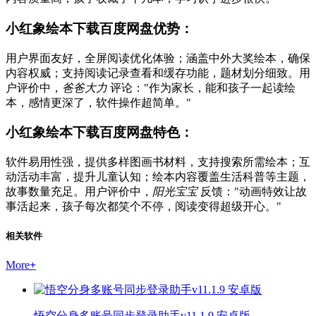
小红象绘本下载百度网盘优势：
用户界面友好，全屏阅读优化体验；涵盖中外大奖绘本，确保
内容权威；支持阅读记录查看和缓存功能，题材划分细致。用
户评价中，
爸爸大力
评论："作为家长，能和孩子一起读绘
本，感情更深了，软件操作超简单。"
小红象绘本下载百度网盘特色：
软件易用性强，提供多样图画书材料，支持搜索所需绘本；互
动活动丰富，提升儿童认知；绘本内容覆盖生活科普等主题，
故事数量充足。用户评价中，
阳光宝宝
反馈："动画特效让故
事活起来，孩子每次都笑个不停，阅读变得超级开心。"
相关软件
More
+
悟空分身多账号同步登录助手v11.1.9 安卓版