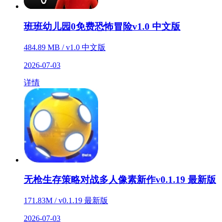
班班幼儿园0免费恐怖冒险v1.0 中文版
484.89 MB / v1.0 中文版
2026-07-03
详情
无枪生存策略对战多人像素新作v0.1.19 最新版
171.83M / v0.1.19 最新版
2026-07-03