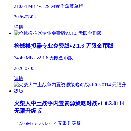
210.04 MB / v3.29 内置作弊菜单版
2026-07-03
详情
枪械模拟器专业免费版v2.1.6 无限金币版
74.40 MB / v2.1.6 无限金币版
2026-07-03
详情
火柴人中土战争内置资源策略对战v1.0.3.0114
无限升级版
142.05M / v1.0.3.0114 无限升级版