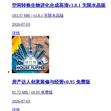
空闲转换生物进化合成高清v3.8.1 无限水晶版
183.37 MB / v3.8.1 无限水晶版
2026-07-03
详情
房产达人创意装修与经营v0.95 免费版
91.72 MB / v0.95 免费版
2026-07-03
详情