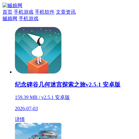
首页
手机游戏
手机软件
文章资讯
贼娘网
手机游戏
纪念碑谷几何迷宫探索之旅v2.5.1 安卓版
159.39 MB / v2.5.1 安卓版
2026-07-03
详情