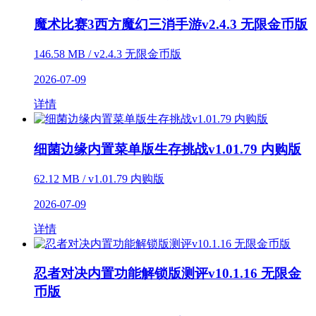
魔术比赛3西方魔幻三消手游v2.4.3 无限金币版
146.58 MB / v2.4.3 无限金币版
2026-07-09
详情
细菌边缘内置菜单版生存挑战v1.01.79 内购版
62.12 MB / v1.01.79 内购版
2026-07-09
详情
忍者对决内置功能解锁版测评v10.1.16 无限金
币版