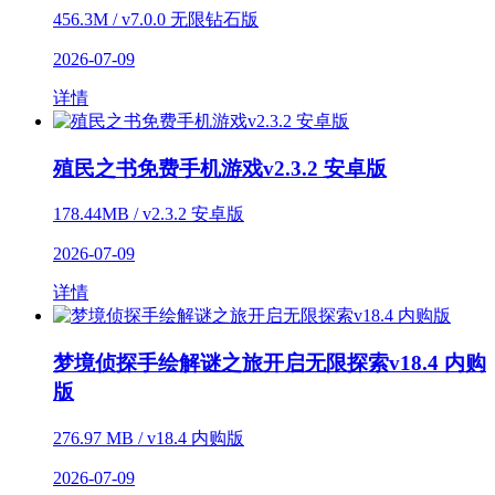
456.3M / v7.0.0 无限钻石版
2026-07-09
详情
殖民之书免费手机游戏v2.3.2 安卓版
178.44MB / v2.3.2 安卓版
2026-07-09
详情
梦境侦探手绘解谜之旅开启无限探索v18.4 内购
版
276.97 MB / v18.4 内购版
2026-07-09