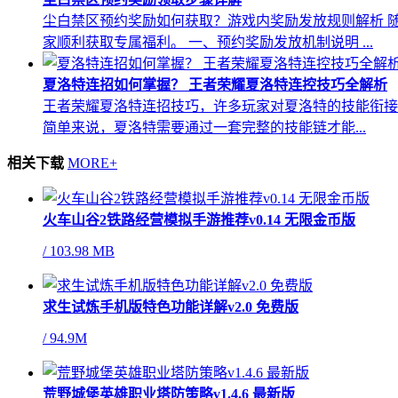
尘白禁区预约奖励如何获取？游戏内奖励发放规则解析 
家顺利获取专属福利。 一、预约奖励发放机制说明 ...
夏洛特连招如何掌握？ 王者荣耀夏洛特连控技巧全解析
王者荣耀夏洛特连招技巧，许多玩家对夏洛特的技能衔接
简单来说，夏洛特需要通过一套完整的技能链才能...
相关下载
MORE+
火车山谷2铁路经营模拟手游推荐v0.14 无限金币版
/
103.98 MB
求生试炼手机版特色功能详解v2.0 免费版
/
94.9M
荒野城堡英雄职业塔防策略v1.4.6 最新版