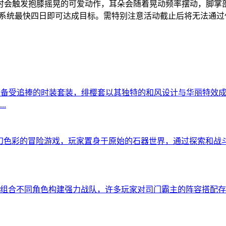
时会触发抱膝摇晃的可爱动作，耳朵会随着晃动频率摆动，脚掌
力系统最快四日即可达成目标。需特别注意活动截止后将无法通
中备受追捧的时装套装，绯樱套以其独特的和风设计与华丽特效
.
幻色彩的冒险游戏，玩家置身于原始的石器世界，通过探索和战
组合不同角色构建强力战队，许多玩家对司门霸主的阵容搭配存