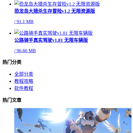
恐龙岛大猎杀生存冒险v1.2 无限资源版
/
91.1 MB
公路骑手真实驾驶v1.81 无限车辆版
/
96.66 MB
热门分类
全部分类
教程攻略
软件教程
热门文章