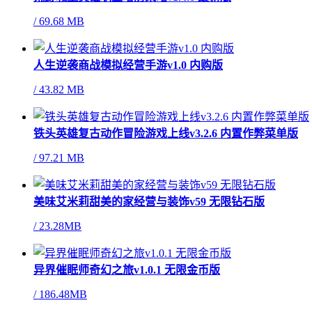
/
69.68 MB
人生逆袭商战模拟经营手游v1.0 内购版
/
43.82 MB
铁头英雄复古动作冒险游戏上线v3.2.6 内置作弊菜单版
/
97.21 MB
美味艾米莉甜美的家经营与装饰v59 无限钻石版
/
23.28MB
异界催眠师奇幻之旅v1.0.1 无限金币版
/
186.48MB