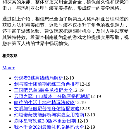
和探索的乐趣。整体材质采用金属合金，确保耐久性和视觉冲
击力，与玛利亚公理时装完美搭配，形成统一的美学风格。
通过以上介绍，相信您已全面了解第五人格玛利亚公理时装的
获取方法和精美细节。这款时装不仅提升了角色的视觉魅力，
还丰富了游戏体验。建议玩家把握限时机会，及时入手以享受
其独特特效。希望本指南能为您的游戏之旅提供实用帮助，祝
您在第五人格的世界中畅玩愉快。
相关攻略
More
+
旁观者3逃离线结局解析
12-19
剑与骑士团前期必练三角色推荐
12-19
三国吧兄弟S装备兑换码大全
12-19
云顶之弈11.13版本上分阵容搭配解析
12-19
向往的生活土地种植玩法攻略
12-19
文明与征服尼普顿庇佑搭配攻略
12-19
幻塔诺菈技能解析与实战应用指南
12-19
崩坏星穹铁道3.0版本更新日期
12-19
我本千金2024最新礼包兑换码大全
12-19