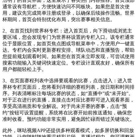
洁明了的首页界面，这里展示了各类热门内容推荐。首页顶部
通常设有导航栏，方便快速访问不同板块。如果您是首次使
用，建议先完成简单注册或登录，以确保后续操作流畅。世界
杯期间，首页会特别优化布局，突出赛事相关信息。
2、在首页找到世界杯专栏：进入首页后，向下滑动或浏览主
要区域，您会发现专门为世界杯设置的专栏入口。该专栏通常
位于显眼位置，如首页焦点图或导航菜单中，方便用户一键直
达。专栏内会实时更新赛程安排、球队动态和直播预告，帮助
您提前规划观看时间。如果您在首页未立即发现，可尝试使用
搜索功能输入关键词快速定位。专栏设计直观友好，确保所有
用户都能轻松上手。
3、在页面赛程列表中选择要观看的比赛，点击进入：进入世
界杯专栏页面后，您将看到详细的赛程列表，按日期和时间排
序。列表清晰标注每场比赛的状态，如“直播中”或“未开始”。
对于正在进行的直播，直接点击对应比赛即可进入观看界面，
享受高清画质和专业解说。对于尚未开赛的赛事，点击“预
约”按钮可设置提醒，系统将在比赛开始前推送通知，确保您
准时收看。预约功能非常实用，避免因忙碌而错过关键场次。
此外，咪咕视频APP还提供多种观看模式，如多屏切换和回放
功能，让您随时随地重温精彩片段。直播过程中，您可调整画