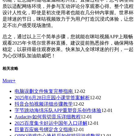
质以适配网络环境，并参与互动评论分享观赛心得。整个流程
设计人性化，即使是初次使用者也能在几分钟内掌握。世界杯
是球迷的节日，咪咕视频致力于为用户打造沉浸式体验，让您
足不出户感受现场激情。
总之，通过以上三个简单步骤，您就能在咪咕视频APP上顺畅
观看2025年卡塔尔世界杯直播。建议提前熟悉操作，确保网络
稳定，以获得最佳观赛效果。快来加入全球球迷的行列，一起
为心仪球队加油助威吧！
相关攻略
More
+
电脑误删文件恢复完整指南
12-02
2025年6月28日庄园小课堂答案解析
12-02
抖音合拍视频详细步骤教学
12-02
字节跳动海绵乐队APP重塑音乐创作体验
12-01
Audacity如何剪切音乐详细教程
12-01
2025百度集卡好运中国年入口详解
12-01
巨量百应账号绑定含义指南
12-01
OPPO游戏中心换机后如何找回游戏数据
12-01