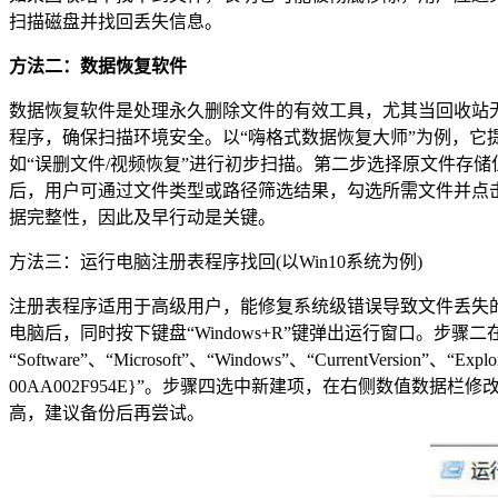
扫描磁盘并找回丢失信息。
方法二：数据恢复软件
数据恢复软件是处理永久删除文件的有效工具，尤其当回收站
程序，确保扫描环境安全。以“嗨格式数据恢复大师”为例，
如“误删文件/视频恢复”进行初步扫描。第二步选择原文件存
后，用户可通过文件类型或路径筛选结果，勾选所需文件并点
据完整性，因此及早行动是关键。
方法三：运行电脑注册表程序找回(以Win10系统为例)
注册表程序适用于高级用户，能修复系统级错误导致文件丢失
电脑后，同时按下键盘“Windows+R”键弹出运行窗口。步骤二在
“Software”、“Microsoft”、“Windows”、“CurrentVersi
00AA002F954E}”。步骤四选中新建项，在右侧数值数
高，建议备份后再尝试。