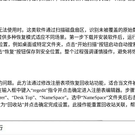
无法使用时。这类软件通过扫描磁盘扇区，识别未被覆盖的原始
它提供多种恢复模式适应不同场景。第一步下载并安装软件后，运
储位置，例如桌面或特定文件夹，点击“开始扫描”按钮启动自动
击“恢复”按钮保存到安全位置。整个过程强调谨慎操作，避免将
的问题。此方法通过修改注册表项恢复回收站功能，适合当文件
输入框中键入“regedit”指令并点击确定进入注册表编辑器。步骤三
on”、“Explorer”、“Desk Top”、“NameSpace”。选中“NameSpa
据栏修改为“回收站”并点击确定完成设置。此操作能重置回收站关