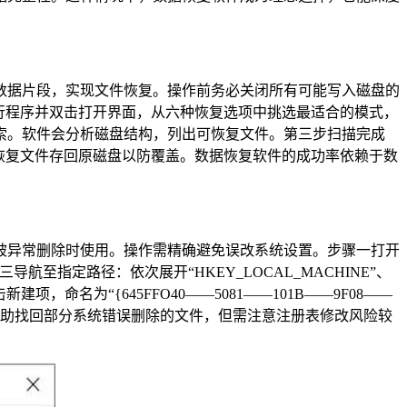
数据片段，实现文件恢复。操作前务必关闭所有可能写入磁盘的
行程序并双击打开界面，从六种恢复选项中挑选最适合的模式，
搜索。软件会分析磁盘结构，列出可恢复文件。第三步扫描完成
恢复文件存回原磁盘以防覆盖。数据恢复软件的成功率依赖于数
被异常删除时使用。操作需精确避免误改系统设置。步骤一打开
导航至指定路径：依次展开“HKEY_LOCAL_MACHINE”、
ce”文件夹后右击新建项，命名为“{645FFO40——5081——101B——9F08——
联，帮助找回部分系统错误删除的文件，但需注意注册表修改风险较