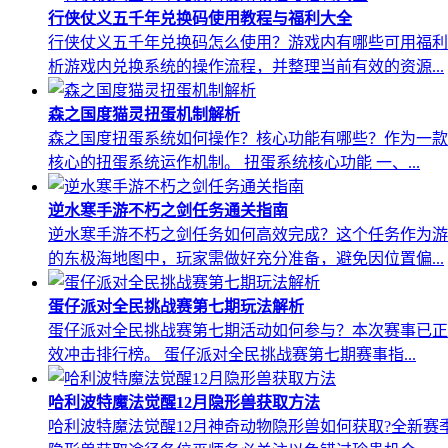
行侠仗义五千年兑换码使用教程与福利大全
行侠仗义五千年兑换码怎么使用？游戏内有哪些可用福利
析游戏内兑换系统的操作流程，并整理当前有效的资源...
森之国度猫灵扭蛋机制解析
森之国度扭蛋系统如何操作？核心功能有哪些？作为一款
核心的扭蛋系统运作机制。 扭蛋系统核心功能 一、...
逆水寒手游不朽之剑任务通关指南
逆水寒手游不朽之剑任务如何高效完成？这个任务作为游
的东极海地图中，玩家需做好充分准备，避免因位置偏...
蛋仔派对全民挑战赛第七期玩法解析
蛋仔派对全民挑战赛第七期活动如何参与？本次赛事已正
效冲击排行榜。 蛋仔派对全民挑战赛第七期赛事指...
哈利波特魔法觉醒12月隐形兽获取方法
哈利波特魔法觉醒12月神奇动物隐形兽如何获取?全新