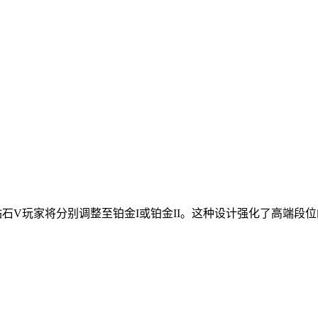
钻石V玩家将分别调整至铂金I或铂金II。这种设计强化了高端段