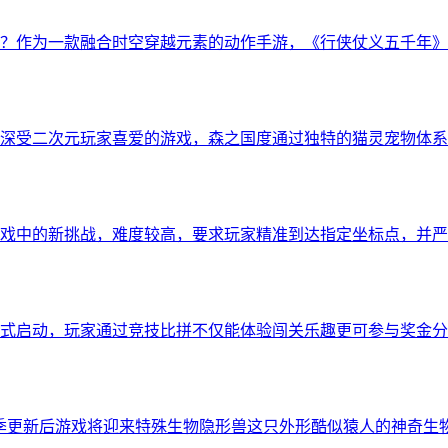
？作为一款融合时空穿越元素的动作手游，《行侠仗义五千年》
深受二次元玩家喜爱的游戏，森之国度通过独特的猫灵宠物体系
戏中的新挑战，难度较高，要求玩家精准到达指定坐标点，并严
式启动，玩家通过竞技比拼不仅能体验闯关乐趣更可参与奖金分
赛季更新后游戏将迎来特殊生物隐形兽这只外形酷似猿人的神奇生