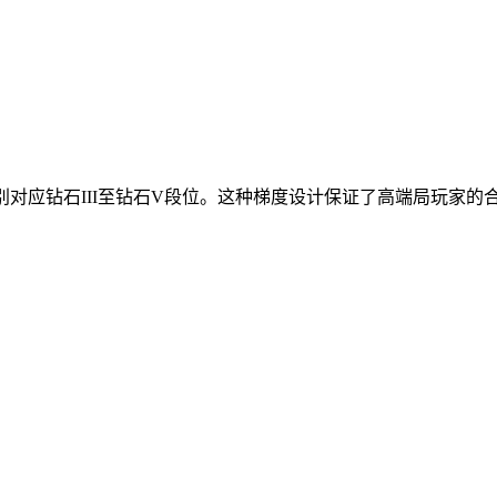
别对应钻石III至钻石V段位。这种梯度设计保证了高端局玩家的