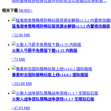
隐形兽获取途径各位巫师务必关注以免错过珍贵机会 ...
相关下载
MORE+
猛鬼宿舍策略塔防畅玩版资源全解锁v2.5.2 内置修改器版
/
52.90 MB
火柴人弓箭手免费版下载v1.55 内购版
/
73 MB
像素射击国际服畅玩版上线v14.0.2 国际服版
/
203.88 MB
火柴人战争部队策略战争游戏v1.1.7 无限钻石版
/
47.83 MB