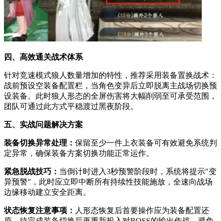
四、高效通关战术体系
针对竞速模式狼人数量增加的特性，推荐采用装备置换战术：
战前预设空装备配置栏，当角色变异后立即脱离主战场切换预
设装备。此时狼人形态的全屏伤害将大幅削弱至可承受范围，
团队可通过此方式平稳渡过黑夜阶段。
五、实战问题解决方案
装备切换异常处理：
保留至少一件上衣装备可有效避免系统判
定异常，确保装备方案切换功能正常运作。
紧急脱战技巧：
当倒计时进入3秒预警阶段时，系统将提示"变
异预警"，此时应立即中断所有持续性技能施放，全速向战场
边缘移动建立安全距离。
状态恢复注意事项：
人形态恢复后首要操作应为装备配置还
原，待完成装备切换后再重新投入对BOSS的输出作战，避免