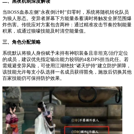
二、黑夜机制深度解读
当BOSS血条左侧"永夜倒计时"归零时，系统将随机转化队员
为狼人形态。变异者屏幕下方能量条蓄满时将触发全屏范围爆
炸伤害。传统应对方案包含两种：通过精准攻击节奏控制能量
积累，或通过狼嚎技能及时清空能量值。
三、角色分配策略
系统默认将狼人身份赋予未持有神职装备且非坦克/治疗定位
的成员，建议优先指定输出能力较弱的4名DPS担当此任。若
需规避变异风险，可使用江湖绝技"诸天护持"建立防护屏障，
该技能允许每支小队选择一名成员获得豁免，施放后切换其他
百家技能仍可保持防护效果。