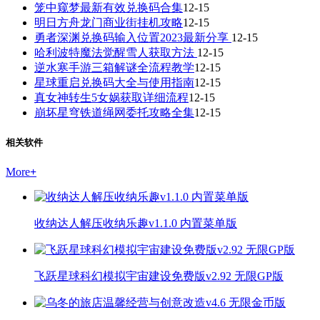
笼中窥梦最新有效兑换码合集
12-15
明日方舟龙门商业街挂机攻略
12-15
勇者深渊兑换码输入位置2023最新分享
12-15
哈利波特魔法觉醒雪人获取方法
12-15
逆水寒手游三箱解谜全流程教学
12-15
星球重启兑换码大全与使用指南
12-15
真女神转生5女娲获取详细流程
12-15
崩坏星穹铁道绳网委托攻略全集
12-15
相关软件
More
+
收纳达人解压收纳乐趣v1.1.0 内置菜单版
飞跃星球科幻模拟宇宙建设免费版v2.92 无限GP版