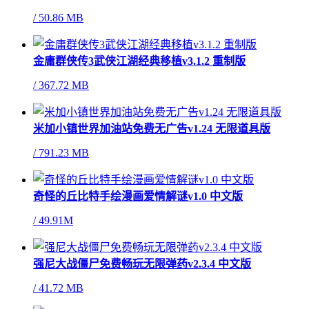
/
50.86 MB
金庸群侠传3武侠江湖经典移植v3.1.2 重制版
/
367.72 MB
米加小镇世界加油站免费无广告v1.24 无限道具版
/
791.23 MB
奇怪的丘比特手绘漫画爱情解谜v1.0 中文版
/
49.91M
强尼大战僵尸免费畅玩无限弹药v2.3.4 中文版
/
41.72 MB