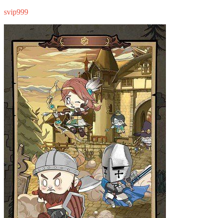
svip999