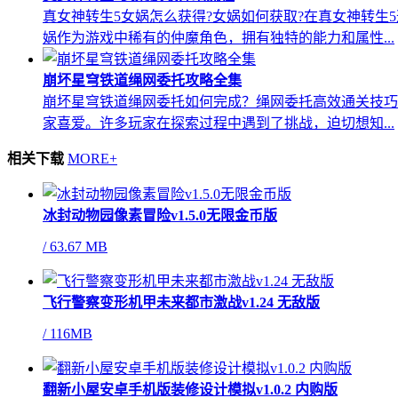
真女神转生5女娲怎么获得?女娲如何获取?在真女神转
娲作为游戏中稀有的仲魔角色，拥有独特的能力和属性...
崩坏星穹铁道绳网委托攻略全集
崩坏星穹铁道绳网委托如何完成？绳网委托高效通关技巧
家喜爱。许多玩家在探索过程中遇到了挑战，迫切想知...
相关下载
MORE+
冰封动物园像素冒险v1.5.0无限金币版
/
63.67 MB
飞行警察变形机甲未来都市激战v1.24 无敌版
/
116MB
翻新小屋安卓手机版装修设计模拟v1.0.2 内购版