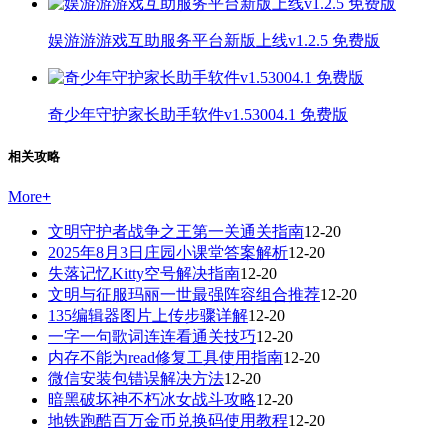
娱游游游戏互助服务平台新版上线v1.2.5 免费版
奇少年守护家长助手软件v1.53004.1 免费版
相关攻略
More
+
文明守护者战争之王第一关通关指南
12-20
2025年8月3日庄园小课堂答案解析
12-20
失落记忆Kitty空号解决指南
12-20
文明与征服玛丽一世最强阵容组合推荐
12-20
135编辑器图片上传步骤详解
12-20
一字一句歌词连连看通关技巧
12-20
内存不能为read修复工具使用指南
12-20
微信安装包错误解决方法
12-20
暗黑破坏神不朽冰女战斗攻略
12-20
地铁跑酷百万金币兑换码使用教程
12-20