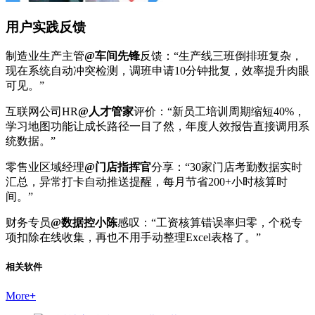
用户实践反馈
制造业生产主管
@车间先锋
反馈：“生产线三班倒排班复杂，
现在系统自动冲突检测，调班申请10分钟批复，效率提升肉眼
可见。”
互联网公司HR
@人才管家
评价：“新员工培训周期缩短40%，
学习地图功能让成长路径一目了然，年度人效报告直接调用系
统数据。”
零售业区域经理
@门店指挥官
分享：“30家门店考勤数据实时
汇总，异常打卡自动推送提醒，每月节省200+小时核算时
间。”
财务专员
@数据控小陈
感叹：“工资核算错误率归零，个税专
项扣除在线收集，再也不用手动整理Excel表格了。”
相关软件
More
+