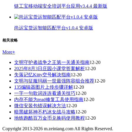
链工宝移动端安全培训平台应用v3.4.4 最新版
尚运宝货运智能匹配平台v1.0.4 安卓版
相关攻略
More
+
文明守护者战争之王第一关通关指南
12-20
2025年8月3日庄园小课堂答案解析
12-20
失落记忆Kitty空号解决指南
12-20
文明与征服玛丽一世最强阵容组合推荐
12-20
135编辑器图片上传步骤详解
12-20
一字一句歌词连连看通关技巧
12-20
内存不能为read修复工具使用指南
12-20
微信安装包错误解决方法
12-20
暗黑破坏神不朽冰女战斗攻略
12-20
地铁跑酷百万金币兑换码使用教程
12-20
Copyright 2013-
2026
m.zeiniang.com All Rights Reserved.